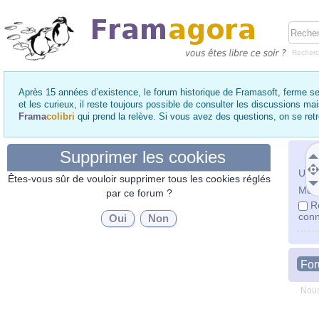
Recher
Après 15 années d’existence, le forum historique de Framasoft, ferme se
et les curieux, il reste toujours possible de consulter les discussions ma
Frama
colibri
qui prend la relève. Si vous avez des questions, on se re
Supprimer les cookies
Utili
Êtes-vous sûr de vouloir supprimer tous les cookies réglés
Mot 
par ce forum ?
R
conn
Fo
Nous