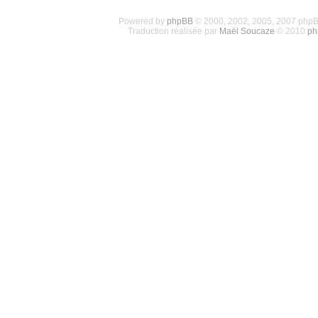
Powered by
phpBB
© 2000, 2002, 2005, 2007 php
Traduction réalisée par
Maël Soucaze
© 2010
ph