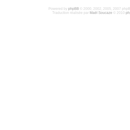
Powered by
phpBB
© 2000, 2002, 2005, 2007 php
Traduction réalisée par
Maël Soucaze
© 2010
ph