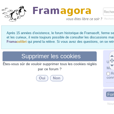
Recher
Après 15 années d’existence, le forum historique de Framasoft, ferme se
et les curieux, il reste toujours possible de consulter les discussions ma
Frama
colibri
qui prend la relève. Si vous avez des questions, on se re
Supprimer les cookies
Utili
Êtes-vous sûr de vouloir supprimer tous les cookies réglés
Mot 
par ce forum ?
R
conn
Fo
Nous