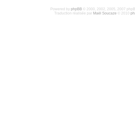
Powered by
phpBB
© 2000, 2002, 2005, 2007 php
Traduction réalisée par
Maël Soucaze
© 2010
ph