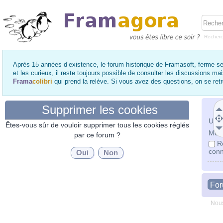
Recher
Après 15 années d’existence, le forum historique de Framasoft, ferme se
et les curieux, il reste toujours possible de consulter les discussions ma
Frama
colibri
qui prend la relève. Si vous avez des questions, on se re
Supprimer les cookies
Utili
Êtes-vous sûr de vouloir supprimer tous les cookies réglés
Mot 
par ce forum ?
R
conn
Fo
Nous