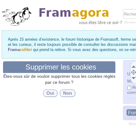
Recher
Après 15 années d’existence, le forum historique de Framasoft, ferme se
et les curieux, il reste toujours possible de consulter les discussions ma
Frama
colibri
qui prend la relève. Si vous avez des questions, on se re
Supprimer les cookies
Utili
Êtes-vous sûr de vouloir supprimer tous les cookies réglés
Mot 
par ce forum ?
R
conn
Fo
Nous