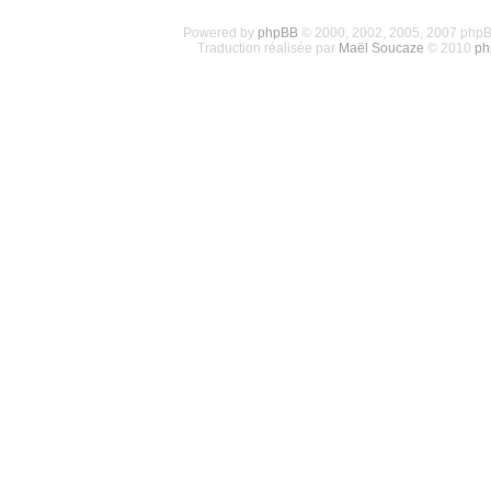
Powered by
phpBB
© 2000, 2002, 2005, 2007 php
Traduction réalisée par
Maël Soucaze
© 2010
ph