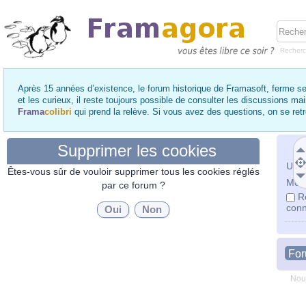
Recher
Après 15 années d’existence, le forum historique de Framasoft, ferme se
et les curieux, il reste toujours possible de consulter les discussions ma
Frama
colibri
qui prend la relève. Si vous avez des questions, on se re
Supprimer les cookies
Utili
Êtes-vous sûr de vouloir supprimer tous les cookies réglés
Mot 
par ce forum ?
R
conn
Fo
Nou