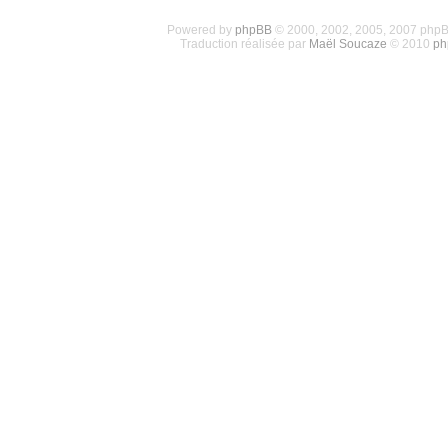
Powered by
phpBB
© 2000, 2002, 2005, 2007 php
Traduction réalisée par
Maël Soucaze
© 2010
ph