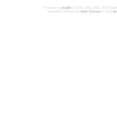
Powered by
phpBB
© 2000, 2002, 2005, 2007 php
Traduction réalisée par
Maël Soucaze
© 2010
ph