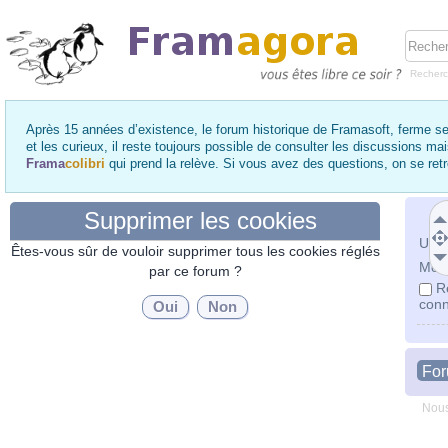
Recher
Après 15 années d’existence, le forum historique de Framasoft, ferme se
et les curieux, il reste toujours possible de consulter les discussions ma
Frama
colibri
qui prend la relève. Si vous avez des questions, on se re
Supprimer les cookies
Utili
Êtes-vous sûr de vouloir supprimer tous les cookies réglés
Mot 
par ce forum ?
R
conn
Fo
Nous