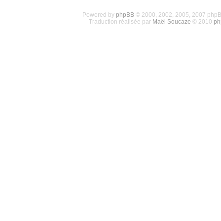
Powered by
phpBB
© 2000, 2002, 2005, 2007 php
Traduction réalisée par
Maël Soucaze
© 2010
ph