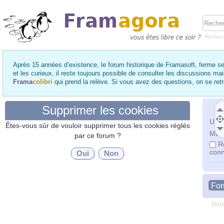
Recher
Après 15 années d’existence, le forum historique de Framasoft, ferme se
et les curieux, il reste toujours possible de consulter les discussions ma
Frama
colibri
qui prend la relève. Si vous avez des questions, on se re
Supprimer les cookies
Utili
Êtes-vous sûr de vouloir supprimer tous les cookies réglés
Mot 
par ce forum ?
R
conn
Fo
Nous