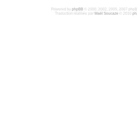
Powered by
phpBB
© 2000, 2002, 2005, 2007 php
Traduction réalisée par
Maël Soucaze
© 2010
ph