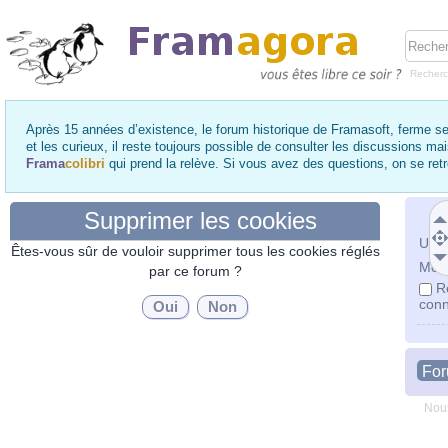
Recher
Après 15 années d’existence, le forum historique de Framasoft, ferme se
et les curieux, il reste toujours possible de consulter les discussions ma
Frama
colibri
qui prend la relève. Si vous avez des questions, on se re
Supprimer les cookies
Utili
Êtes-vous sûr de vouloir supprimer tous les cookies réglés
Mot 
par ce forum ?
R
conn
Fo
Nous