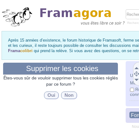
Recher
Après 15 années d’existence, le forum historique de Framasoft, ferme se
et les curieux, il reste toujours possible de consulter les discussions ma
Frama
colibri
qui prend la relève. Si vous avez des questions, on se re
Supprimer les cookies
Utili
Êtes-vous sûr de vouloir supprimer tous les cookies réglés
Mot 
par ce forum ?
R
conn
Fo
Nou