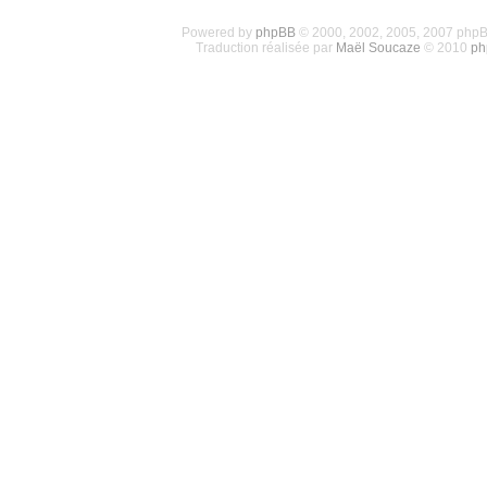
Powered by
phpBB
© 2000, 2002, 2005, 2007 php
Traduction réalisée par
Maël Soucaze
© 2010
ph