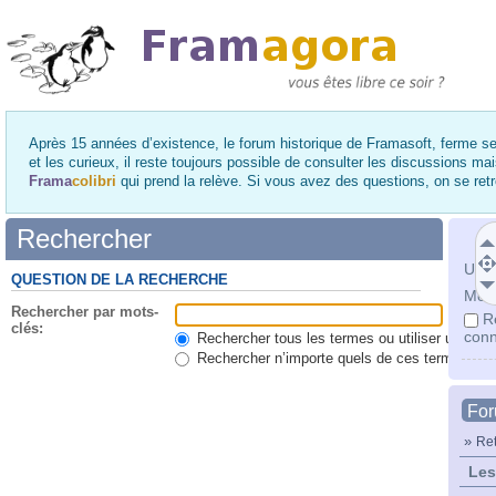
Après 15 années d’existence, le forum historique de Framasoft, ferme se
et les curieux, il reste toujours possible de consulter les discussions ma
Frama
colibri
qui prend la relève. Si vous avez des questions, on se re
Rechercher
Utili
QUESTION DE LA RECHERCHE
Mot 
Rechercher par mots-
R
clés:
conn
Rechercher tous les termes ou utiliser une qu
Rechercher n’importe quels de ces termes
Fo
»
Ret
Les