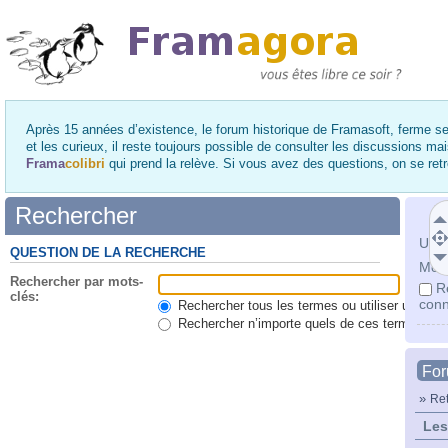
Après 15 années d’existence, le forum historique de Framasoft, ferme se
et les curieux, il reste toujours possible de consulter les discussions ma
Frama
colibri
qui prend la relève. Si vous avez des questions, on se re
Rechercher
Utili
QUESTION DE LA RECHERCHE
Mot 
Rechercher par mots-
R
clés:
conn
Rechercher tous les termes ou utiliser une qu
Rechercher n’importe quels de ces termes
Fo
»
Ret
Les