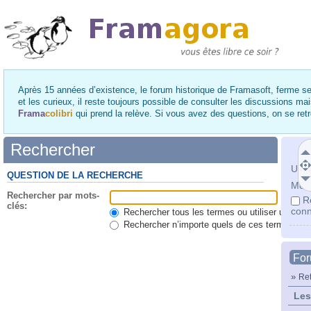
Après 15 années d’existence, le forum historique de Framasoft, ferme se
et les curieux, il reste toujours possible de consulter les discussions ma
Frama
colibri
qui prend la relève. Si vous avez des questions, on se re
Rechercher
Utili
QUESTION DE LA RECHERCHE
Mot 
Rechercher par mots-
R
clés:
conn
Rechercher tous les termes ou utiliser une qu
Rechercher n’importe quels de ces termes
Fo
»
Ret
Les