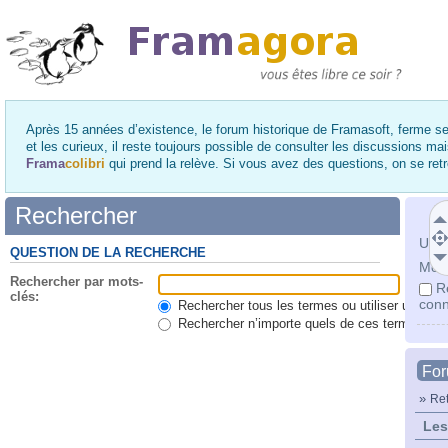
Après 15 années d’existence, le forum historique de Framasoft, ferme se
et les curieux, il reste toujours possible de consulter les discussions ma
Frama
colibri
qui prend la relève. Si vous avez des questions, on se re
Rechercher
Utili
QUESTION DE LA RECHERCHE
Mot 
Rechercher par mots-
R
clés:
conn
Rechercher tous les termes ou utiliser une qu
Rechercher n’importe quels de ces termes
Fo
»
Ret
Les