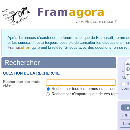
Après 15 années d’existence, le forum historique de Framasoft, ferme se
et les curieux, il reste toujours possible de consulter les discussions ma
Frama
colibri
qui prend la relève. Si vous avez des questions, on se re
Rechercher
Utili
QUESTION DE LA RECHERCHE
Mot 
Rechercher par mots-
R
clés:
conn
Rechercher tous les termes ou utiliser une qu
Rechercher n’importe quels de ces termes
Fo
»
Ret
Les