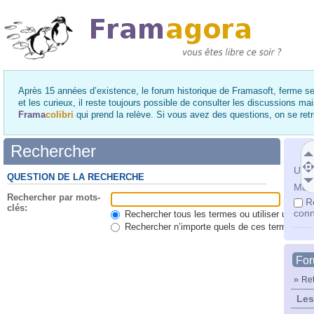
Après 15 années d’existence, le forum historique de Framasoft, ferme se
et les curieux, il reste toujours possible de consulter les discussions ma
Frama
colibri
qui prend la relève. Si vous avez des questions, on se re
Rechercher
Utili
QUESTION DE LA RECHERCHE
Mot 
Rechercher par mots-
R
clés:
conn
Rechercher tous les termes ou utiliser une qu
Rechercher n’importe quels de ces termes
Fo
»
Ret
Les