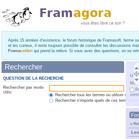
Après 15 années d’existence, le forum historique de Framasoft, ferme se
et les curieux, il reste toujours possible de consulter les discussions ma
Frama
colibri
qui prend la relève. Si vous avez des questions, on se re
Rechercher
Utili
QUESTION DE LA RECHERCHE
Mot 
Rechercher par mots-
R
clés:
conn
Rechercher tous les termes ou utiliser une qu
Rechercher n’importe quels de ces termes
Fo
»
Ret
Les