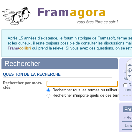
Après 15 années d’existence, le forum historique de Framasoft, ferme se
et les curieux, il reste toujours possible de consulter les discussions ma
Frama
colibri
qui prend la relève. Si vous avez des questions, on se re
Rechercher
Utili
QUESTION DE LA RECHERCHE
Mot 
Rechercher par mots-
R
clés:
conn
Rechercher tous les termes ou utiliser une qu
Rechercher n’importe quels de ces termes
Fo
»
Ret
Les