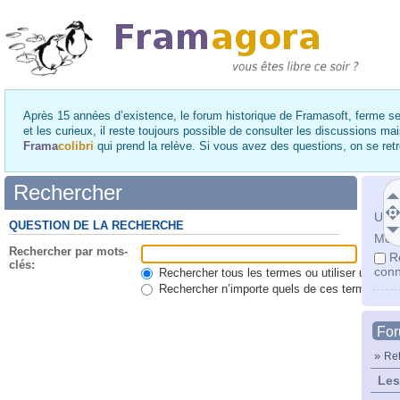
Après 15 années d’existence, le forum historique de Framasoft, ferme se
et les curieux, il reste toujours possible de consulter les discussions ma
Frama
colibri
qui prend la relève. Si vous avez des questions, on se re
Rechercher
Utili
QUESTION DE LA RECHERCHE
Mot 
Rechercher par mots-
R
clés:
conn
Rechercher tous les termes ou utiliser une qu
Rechercher n’importe quels de ces termes
Fo
»
Ret
Les