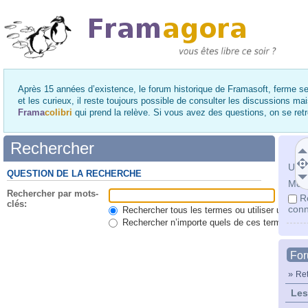
Après 15 années d’existence, le forum historique de Framasoft, ferme se
et les curieux, il reste toujours possible de consulter les discussions ma
Frama
colibri
qui prend la relève. Si vous avez des questions, on se re
Rechercher
Utili
QUESTION DE LA RECHERCHE
Mot 
Rechercher par mots-
R
clés:
conn
Rechercher tous les termes ou utiliser une qu
Rechercher n’importe quels de ces termes
Fo
»
Ret
Les