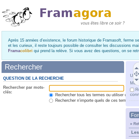
Après 15 années d’existence, le forum historique de Framasoft, ferme se
et les curieux, il reste toujours possible de consulter les discussions ma
Frama
colibri
qui prend la relève. Si vous avez des questions, on se re
Rechercher
Utili
QUESTION DE LA RECHERCHE
Mot 
Rechercher par mots-
R
clés:
conn
Rechercher tous les termes ou utiliser une qu
Rechercher n’importe quels de ces termes
Fo
»
Ret
Les