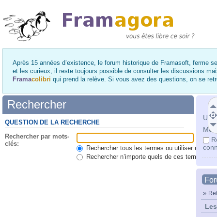
Après 15 années d’existence, le forum historique de Framasoft, ferme se
et les curieux, il reste toujours possible de consulter les discussions ma
Frama
colibri
qui prend la relève. Si vous avez des questions, on se re
Rechercher
Utili
QUESTION DE LA RECHERCHE
Mot 
Rechercher par mots-
R
clés:
conn
Rechercher tous les termes ou utiliser une qu
Rechercher n’importe quels de ces termes
Fo
»
Ret
Les