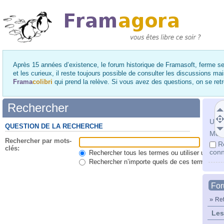
Après 15 années d’existence, le forum historique de Framasoft, ferme se
et les curieux, il reste toujours possible de consulter les discussions ma
Frama
colibri
qui prend la relève. Si vous avez des questions, on se re
Rechercher
Utili
QUESTION DE LA RECHERCHE
Mot 
Rechercher par mots-
R
clés:
conn
Rechercher tous les termes ou utiliser une qu
Rechercher n’importe quels de ces termes
Fo
»
Ret
Les