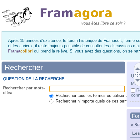
Après 15 années d’existence, le forum historique de Framasoft, ferme se
et les curieux, il reste toujours possible de consulter les discussions ma
Frama
colibri
qui prend la relève. Si vous avez des questions, on se re
Rechercher
Utili
QUESTION DE LA RECHERCHE
Mot 
Rechercher par mots-
R
clés:
conn
Rechercher tous les termes ou utiliser une qu
Rechercher n’importe quels de ces termes
Fo
»
Ret
Les