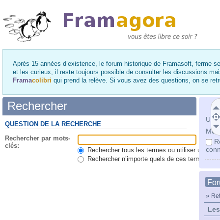
Après 15 années d’existence, le forum historique de Framasoft, ferme se
et les curieux, il reste toujours possible de consulter les discussions ma
Frama
colibri
qui prend la relève. Si vous avez des questions, on se re
Rechercher
Utili
QUESTION DE LA RECHERCHE
Mot 
Rechercher par mots-
R
clés:
conn
Rechercher tous les termes ou utiliser une qu
Rechercher n’importe quels de ces termes
Fo
»
Ret
Les