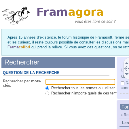
Après 15 années d’existence, le forum historique de Framasoft, ferme se
et les curieux, il reste toujours possible de consulter les discussions ma
Frama
colibri
qui prend la relève. Si vous avez des questions, on se re
Rechercher
Utili
QUESTION DE LA RECHERCHE
Mot 
Rechercher par mots-
R
clés:
conn
Rechercher tous les termes ou utiliser une qu
Rechercher n’importe quels de ces termes
Fo
»
Ret
Les