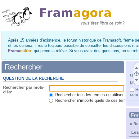
Après 15 années d’existence, le forum historique de Framasoft, ferme se
et les curieux, il reste toujours possible de consulter les discussions ma
Frama
colibri
qui prend la relève. Si vous avez des questions, on se re
Rechercher
Utili
QUESTION DE LA RECHERCHE
Mot 
Rechercher par mots-
R
clés:
conn
Rechercher tous les termes ou utiliser une qu
Rechercher n’importe quels de ces termes
Fo
»
Ret
Les