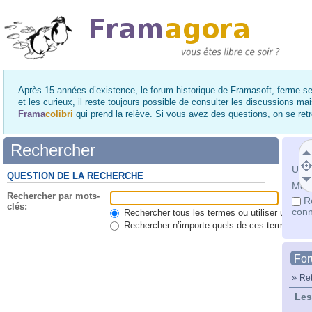
Après 15 années d’existence, le forum historique de Framasoft, ferme se
et les curieux, il reste toujours possible de consulter les discussions ma
Frama
colibri
qui prend la relève. Si vous avez des questions, on se re
Rechercher
Utili
QUESTION DE LA RECHERCHE
Mot 
Rechercher par mots-
R
clés:
conn
Rechercher tous les termes ou utiliser une qu
Rechercher n’importe quels de ces termes
Fo
»
Ret
Les