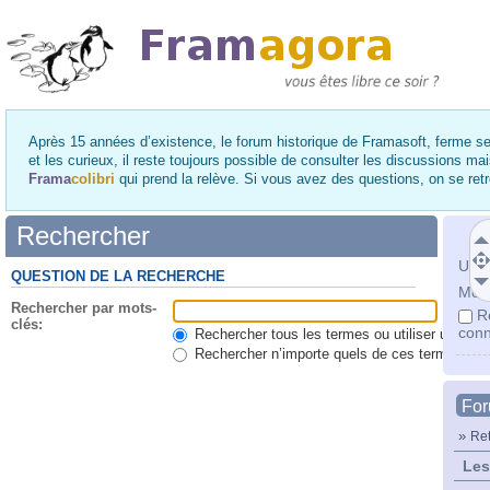
Après 15 années d’existence, le forum historique de Framasoft, ferme se
et les curieux, il reste toujours possible de consulter les discussions ma
Frama
colibri
qui prend la relève. Si vous avez des questions, on se re
Rechercher
Utili
QUESTION DE LA RECHERCHE
Mot 
Rechercher par mots-
R
clés:
conn
Rechercher tous les termes ou utiliser une qu
Rechercher n’importe quels de ces termes
Fo
»
Ret
Les