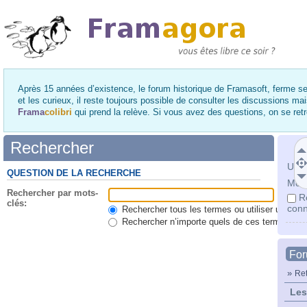
Après 15 années d’existence, le forum historique de Framasoft, ferme se
et les curieux, il reste toujours possible de consulter les discussions ma
Frama
colibri
qui prend la relève. Si vous avez des questions, on se re
Rechercher
Utili
QUESTION DE LA RECHERCHE
Mot 
Rechercher par mots-
R
clés:
conn
Rechercher tous les termes ou utiliser une qu
Rechercher n’importe quels de ces termes
Fo
»
Ret
Les