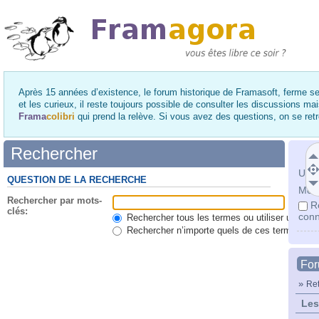
Après 15 années d’existence, le forum historique de Framasoft, ferme se
et les curieux, il reste toujours possible de consulter les discussions ma
Frama
colibri
qui prend la relève. Si vous avez des questions, on se re
Rechercher
Utili
QUESTION DE LA RECHERCHE
Mot 
Rechercher par mots-
R
clés:
conn
Rechercher tous les termes ou utiliser une qu
Rechercher n’importe quels de ces termes
Fo
»
Ret
Les