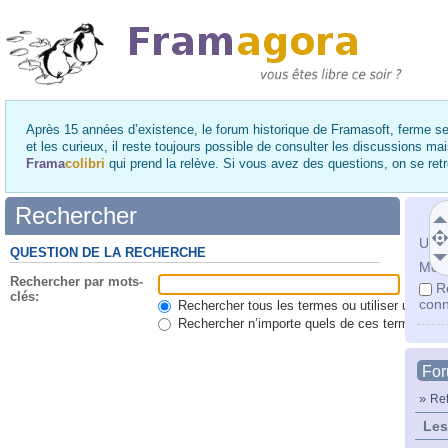
Après 15 années d’existence, le forum historique de Framasoft, ferme se
et les curieux, il reste toujours possible de consulter les discussions ma
Frama
colibri
qui prend la relève. Si vous avez des questions, on se re
Rechercher
Utili
QUESTION DE LA RECHERCHE
Mot 
Rechercher par mots-
R
clés:
conn
Rechercher tous les termes ou utiliser une qu
Rechercher n’importe quels de ces termes
Fo
»
Ret
Les