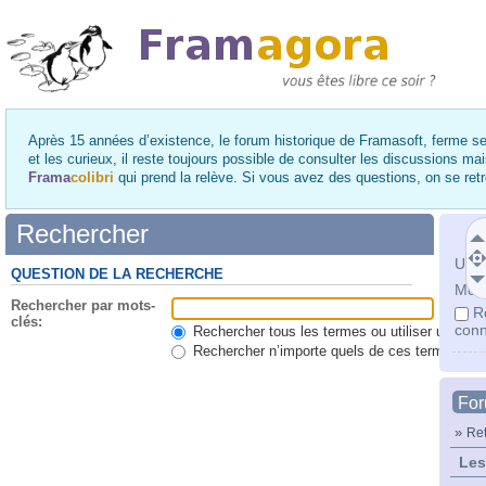
Après 15 années d’existence, le forum historique de Framasoft, ferme se
et les curieux, il reste toujours possible de consulter les discussions ma
Frama
colibri
qui prend la relève. Si vous avez des questions, on se re
Rechercher
Utili
QUESTION DE LA RECHERCHE
Mot 
Rechercher par mots-
R
clés:
conn
Rechercher tous les termes ou utiliser une qu
Rechercher n’importe quels de ces termes
Fo
»
Ret
Les