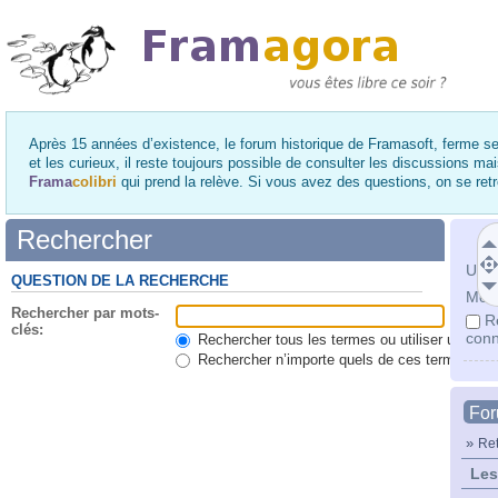
Après 15 années d’existence, le forum historique de Framasoft, ferme se
et les curieux, il reste toujours possible de consulter les discussions ma
Frama
colibri
qui prend la relève. Si vous avez des questions, on se re
Rechercher
Utili
QUESTION DE LA RECHERCHE
Mot 
Rechercher par mots-
R
clés:
conn
Rechercher tous les termes ou utiliser une qu
Rechercher n’importe quels de ces termes
Fo
»
Ret
Les