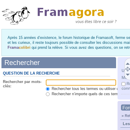
Après 15 années d’existence, le forum historique de Framasoft, ferme se
et les curieux, il reste toujours possible de consulter les discussions ma
Frama
colibri
qui prend la relève. Si vous avez des questions, on se re
Rechercher
Utili
QUESTION DE LA RECHERCHE
Mot 
Rechercher par mots-
R
clés:
conn
Rechercher tous les termes ou utiliser une qu
Rechercher n’importe quels de ces termes
Fo
»
Ret
Les