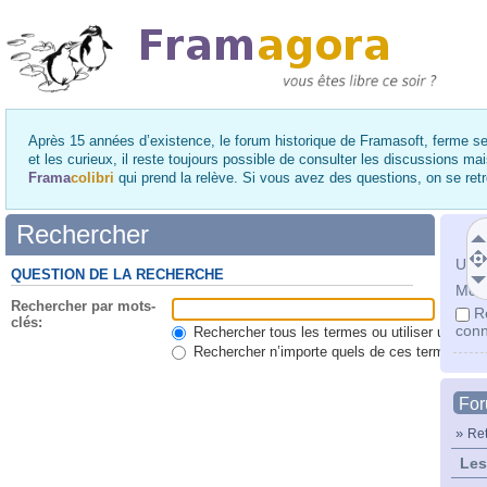
Après 15 années d’existence, le forum historique de Framasoft, ferme se
et les curieux, il reste toujours possible de consulter les discussions ma
Frama
colibri
qui prend la relève. Si vous avez des questions, on se re
Rechercher
Utili
QUESTION DE LA RECHERCHE
Mot 
Rechercher par mots-
R
clés:
conn
Rechercher tous les termes ou utiliser une qu
Rechercher n’importe quels de ces termes
Fo
»
Ret
Les