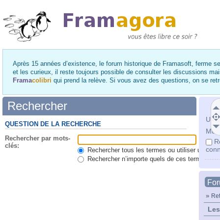
Après 15 années d’existence, le forum historique de Framasoft, ferme se
et les curieux, il reste toujours possible de consulter les discussions ma
Frama
colibri
qui prend la relève. Si vous avez des questions, on se re
Rechercher
Utili
QUESTION DE LA RECHERCHE
Mot 
Rechercher par mots-
R
clés:
conn
Rechercher tous les termes ou utiliser une qu
Rechercher n’importe quels de ces termes
Fo
»
Ret
Les