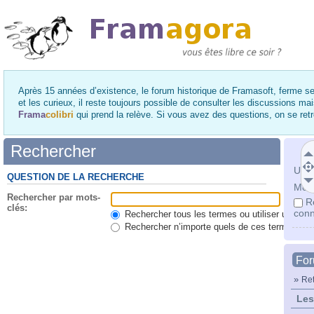
Après 15 années d’existence, le forum historique de Framasoft, ferme se
et les curieux, il reste toujours possible de consulter les discussions ma
Frama
colibri
qui prend la relève. Si vous avez des questions, on se re
Rechercher
Utili
QUESTION DE LA RECHERCHE
Mot 
Rechercher par mots-
R
clés:
conn
Rechercher tous les termes ou utiliser une qu
Rechercher n’importe quels de ces termes
Fo
»
Ret
Les