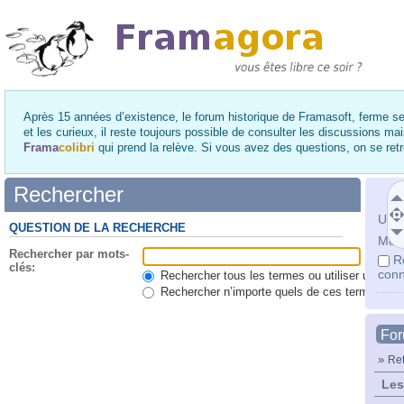
Après 15 années d’existence, le forum historique de Framasoft, ferme se
et les curieux, il reste toujours possible de consulter les discussions ma
Frama
colibri
qui prend la relève. Si vous avez des questions, on se re
Rechercher
Utili
QUESTION DE LA RECHERCHE
Mot 
Rechercher par mots-
R
clés:
conn
Rechercher tous les termes ou utiliser une qu
Rechercher n’importe quels de ces termes
Fo
»
Ret
Les