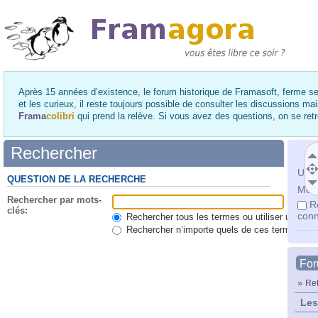
Après 15 années d’existence, le forum historique de Framasoft, ferme se
et les curieux, il reste toujours possible de consulter les discussions ma
Frama
colibri
qui prend la relève. Si vous avez des questions, on se re
Rechercher
Utili
QUESTION DE LA RECHERCHE
Mot 
Rechercher par mots-
R
clés:
conn
Rechercher tous les termes ou utiliser une qu
Rechercher n’importe quels de ces termes
Fo
»
Ret
Les