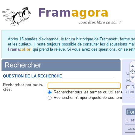
Après 15 années d’existence, le forum historique de Framasoft, ferme se
et les curieux, il reste toujours possible de consulter les discussions ma
Frama
colibri
qui prend la relève. Si vous avez des questions, on se re
Rechercher
Utili
QUESTION DE LA RECHERCHE
Mot 
Rechercher par mots-
R
clés:
conn
Rechercher tous les termes ou utiliser une qu
Rechercher n’importe quels de ces termes
Fo
»
Ret
Les