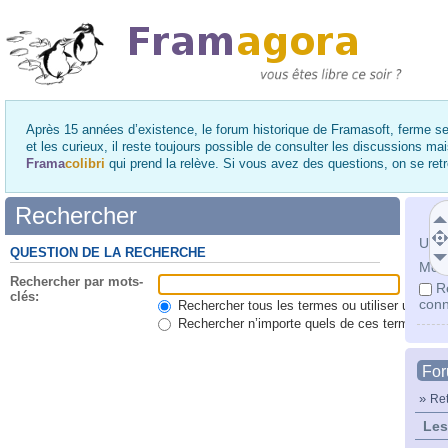
Après 15 années d’existence, le forum historique de Framasoft, ferme se
et les curieux, il reste toujours possible de consulter les discussions ma
Frama
colibri
qui prend la relève. Si vous avez des questions, on se re
Rechercher
Utili
QUESTION DE LA RECHERCHE
Mot 
Rechercher par mots-
R
clés:
conn
Rechercher tous les termes ou utiliser une qu
Rechercher n’importe quels de ces termes
Fo
»
Ret
Les