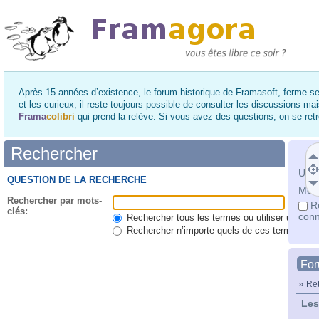
Après 15 années d’existence, le forum historique de Framasoft, ferme se
et les curieux, il reste toujours possible de consulter les discussions ma
Frama
colibri
qui prend la relève. Si vous avez des questions, on se re
Rechercher
Utili
QUESTION DE LA RECHERCHE
Mot 
Rechercher par mots-
R
clés:
conn
Rechercher tous les termes ou utiliser une qu
Rechercher n’importe quels de ces termes
Fo
»
Ret
Les