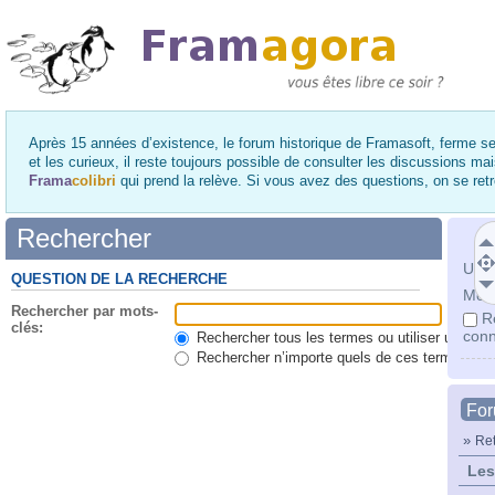
Après 15 années d’existence, le forum historique de Framasoft, ferme se
et les curieux, il reste toujours possible de consulter les discussions ma
Frama
colibri
qui prend la relève. Si vous avez des questions, on se re
Rechercher
Utili
QUESTION DE LA RECHERCHE
Mot 
Rechercher par mots-
R
clés:
conn
Rechercher tous les termes ou utiliser une qu
Rechercher n’importe quels de ces termes
Fo
»
Ret
Les