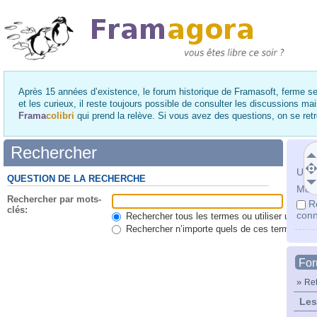
Après 15 années d’existence, le forum historique de Framasoft, ferme se
et les curieux, il reste toujours possible de consulter les discussions ma
Frama
colibri
qui prend la relève. Si vous avez des questions, on se re
Rechercher
Utili
QUESTION DE LA RECHERCHE
Mot 
Rechercher par mots-
R
clés:
conn
Rechercher tous les termes ou utiliser une qu
Rechercher n’importe quels de ces termes
Fo
»
Ret
Les