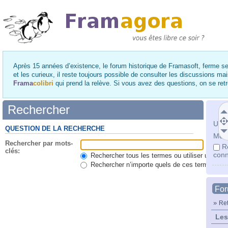
Après 15 années d’existence, le forum historique de Framasoft, ferme se
et les curieux, il reste toujours possible de consulter les discussions ma
Frama
colibri
qui prend la relève. Si vous avez des questions, on se re
Rechercher
Utili
QUESTION DE LA RECHERCHE
Mot 
Rechercher par mots-
R
clés:
conn
Rechercher tous les termes ou utiliser une qu
Rechercher n’importe quels de ces termes
Fo
»
Ret
Les