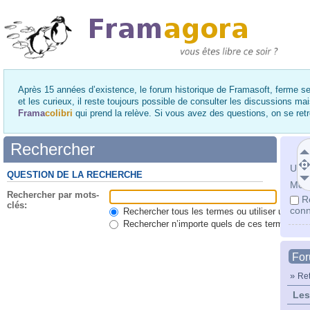
Après 15 années d’existence, le forum historique de Framasoft, ferme se
et les curieux, il reste toujours possible de consulter les discussions ma
Frama
colibri
qui prend la relève. Si vous avez des questions, on se re
Rechercher
Utili
QUESTION DE LA RECHERCHE
Mot 
Rechercher par mots-
R
clés:
conn
Rechercher tous les termes ou utiliser une qu
Rechercher n’importe quels de ces termes
Fo
»
Ret
Les