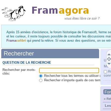
Après 15 années d’existence, le forum historique de Framasoft, ferme se
et les curieux, il reste toujours possible de consulter les discussions ma
Frama
colibri
qui prend la relève. Si vous avez des questions, on se re
Rechercher
Utili
QUESTION DE LA RECHERCHE
Mot 
Rechercher par mots-
R
clés:
conn
Rechercher tous les termes ou utiliser une qu
Rechercher n’importe quels de ces termes
Fo
»
Ret
Les