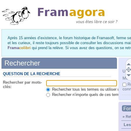
Après 15 années d’existence, le forum historique de Framasoft, ferme se
et les curieux, il reste toujours possible de consulter les discussions ma
Frama
colibri
qui prend la relève. Si vous avez des questions, on se re
Rechercher
Utili
QUESTION DE LA RECHERCHE
Mot 
Rechercher par mots-
R
clés:
conn
Rechercher tous les termes ou utiliser une qu
Rechercher n’importe quels de ces termes
Fo
»
Ret
Les