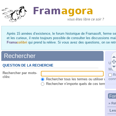
Après 15 années d’existence, le forum historique de Framasoft, ferme se
et les curieux, il reste toujours possible de consulter les discussions ma
Frama
colibri
qui prend la relève. Si vous avez des questions, on se re
Rechercher
Utili
QUESTION DE LA RECHERCHE
Mot 
Rechercher par mots-
R
clés:
conn
Rechercher tous les termes ou utiliser une qu
Rechercher n’importe quels de ces termes
Fo
»
Ret
Les