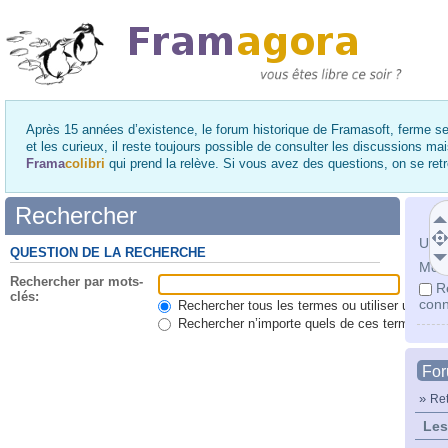
Après 15 années d’existence, le forum historique de Framasoft, ferme se
et les curieux, il reste toujours possible de consulter les discussions ma
Frama
colibri
qui prend la relève. Si vous avez des questions, on se re
Rechercher
Utili
QUESTION DE LA RECHERCHE
Mot 
Rechercher par mots-
R
clés:
conn
Rechercher tous les termes ou utiliser une qu
Rechercher n’importe quels de ces termes
Fo
»
Ret
Les